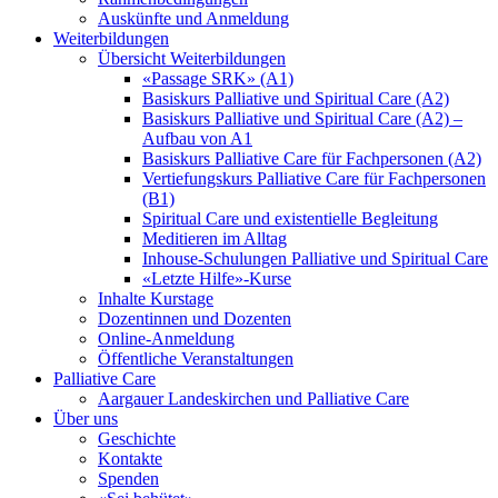
Auskünfte und Anmeldung
Weiterbildungen
Übersicht Weiterbildungen
«Passage SRK» (A1)
Basiskurs Palliative und Spiritual Care (A2)
Basiskurs Palliative und Spiritual Care (A2) –
Aufbau von A1
Basiskurs Palliative Care für Fachpersonen (A2)
Vertiefungskurs Palliative Care für Fachpersonen
(B1)
Spiritual Care und existentielle Begleitung
Meditieren im Alltag
Inhouse-Schulungen Palliative und Spiritual Care
«Letzte Hilfe»-Kurse
Inhalte Kurstage
Dozentinnen und Dozenten
Online-Anmeldung
Öffentliche Veranstaltungen
Palliative Care
Aargauer Landeskirchen und Palliative Care
Über uns
Geschichte
Kontakte
Spenden