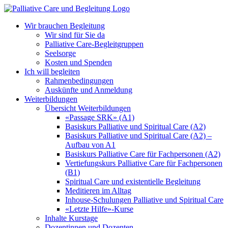
Zum
Inhalt
Wir brauchen Begleitung
springen
Wir sind für Sie da
Palliative Care-Begleitgruppen
Seelsorge
Kosten und Spenden
Ich will begleiten
Rahmenbedingungen
Auskünfte und Anmeldung
Weiterbildungen
Übersicht Weiterbildungen
«Passage SRK» (A1)
Basiskurs Palliative und Spiritual Care (A2)
Basiskurs Palliative und Spiritual Care (A2) –
Aufbau von A1
Basiskurs Palliative Care für Fachpersonen (A2)
Vertiefungskurs Palliative Care für Fachpersonen
(B1)
Spiritual Care und existentielle Begleitung
Meditieren im Alltag
Inhouse-Schulungen Palliative und Spiritual Care
«Letzte Hilfe»-Kurse
Inhalte Kurstage
Dozentinnen und Dozenten