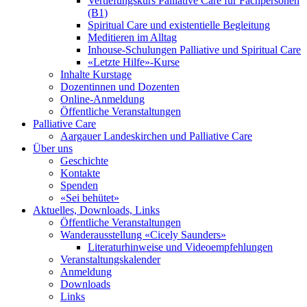
Vertiefungskurs Palliative Care für Fachpersonen
(B1)
Spiritual Care und existentielle Begleitung
Meditieren im Alltag
Inhouse-Schulungen Palliative und Spiritual Care
«Letzte Hilfe»-Kurse
Inhalte Kurstage
Dozentinnen und Dozenten
Online-Anmeldung
Öffentliche Veranstaltungen
Palliative Care
Aargauer Landeskirchen und Palliative Care
Über uns
Geschichte
Kontakte
Spenden
«Sei behütet»
Aktuelles, Downloads, Links
Öffentliche Veranstaltungen
Wanderausstellung «Cicely Saunders»
Literaturhinweise und Videoempfehlungen
Veranstaltungskalender
Anmeldung
Downloads
Links