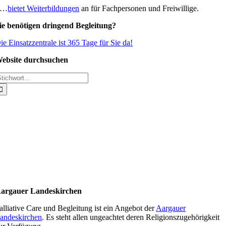
…
bietet Weiterbildungen
an für Fachpersonen und Freiwillige.
ie benötigen dringend Begleitung?
ie Einsatzzentrale ist 365 Tage für Sie da!
ebsite durchsuchen
uche
ach:
argauer Landeskirchen
alliative Care und Begleitung ist ein Angebot der
Aargauer
andeskirchen
. Es steht allen ungeachtet deren Religionszugehörigkeit