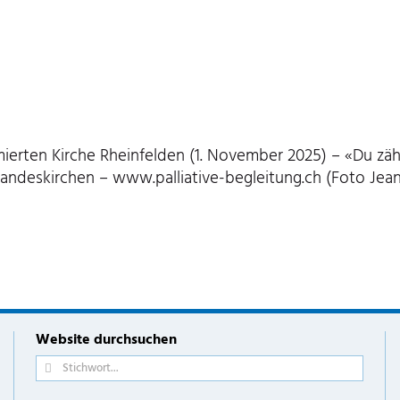
erten Kirche Rheinfelden (1. November 2025) – «Du zähls
 Landeskirchen – www.palliative-begleitung.ch (Foto Jea
Website durchsuchen
Suche
nach: