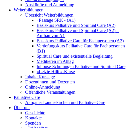
Auskünfte und Anmeldung
Weiterbildungen
Übersicht Weiterbildungen
«Passage SRK» (A1)
Basiskurs Palliative und Spiritual Care (A2)
Basiskurs Palliative und Spiritual Care (A2) –
Aufbau von A1
Basiskurs Palliative Care für Fachpersonen (A2)
Vertiefungskurs Palliative Care für Fachpersonen
(B1)
Spiritual Care und existentielle Begleitung
Meditieren im Alltag
Inhouse-Schulungen Palliative und Spiritual Care
«Letzte Hilfe»-Kurse
Inhalte Kurstage
Dozentinnen und Dozenten
Online-Anmeldung
Öffentliche Veranstaltungen
Palliative Care
Aargauer Landeskirchen und Palliative Care
Über uns
Geschichte
Kontakte
Spenden