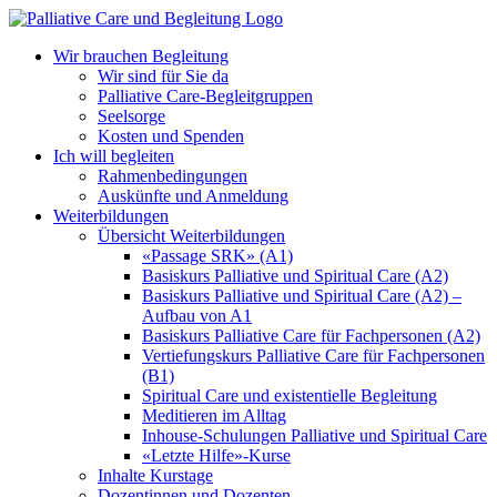
Zum
Inhalt
Wir brauchen Begleitung
springen
Wir sind für Sie da
Palliative Care-Begleitgruppen
Seelsorge
Kosten und Spenden
Ich will begleiten
Rahmenbedingungen
Auskünfte und Anmeldung
Weiterbildungen
Übersicht Weiterbildungen
«Passage SRK» (A1)
Basiskurs Palliative und Spiritual Care (A2)
Basiskurs Palliative und Spiritual Care (A2) –
Aufbau von A1
Basiskurs Palliative Care für Fachpersonen (A2)
Vertiefungskurs Palliative Care für Fachpersonen
(B1)
Spiritual Care und existentielle Begleitung
Meditieren im Alltag
Inhouse-Schulungen Palliative und Spiritual Care
«Letzte Hilfe»-Kurse
Inhalte Kurstage
Dozentinnen und Dozenten