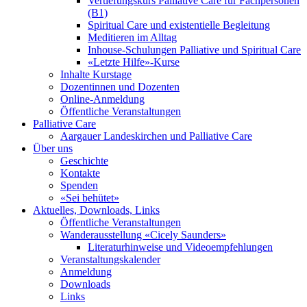
Vertiefungskurs Palliative Care für Fachpersonen
(B1)
Spiritual Care und existentielle Begleitung
Meditieren im Alltag
Inhouse-Schulungen Palliative und Spiritual Care
«Letzte Hilfe»-Kurse
Inhalte Kurstage
Dozentinnen und Dozenten
Online-Anmeldung
Öffentliche Veranstaltungen
Palliative Care
Aargauer Landeskirchen und Palliative Care
Über uns
Geschichte
Kontakte
Spenden
«Sei behütet»
Aktuelles, Downloads, Links
Öffentliche Veranstaltungen
Wanderausstellung «Cicely Saunders»
Literaturhinweise und Videoempfehlungen
Veranstaltungskalender
Anmeldung
Downloads
Links