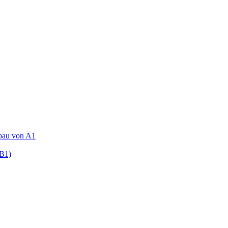
fbau von A1
(B1)