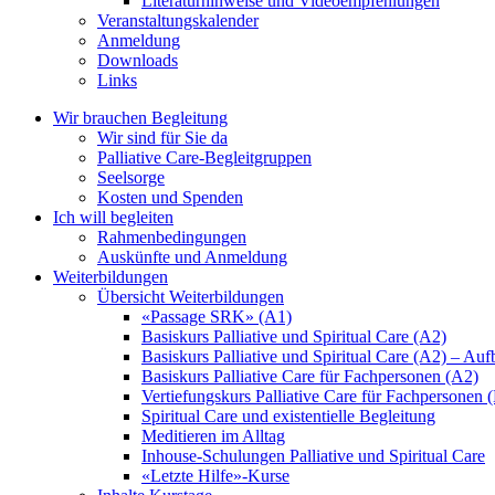
Literaturhinweise und Videoempfehlungen
Veranstaltungskalender
Anmeldung
Downloads
Links
Wir brauchen Begleitung
Wir sind für Sie da
Palliative Care-Begleitgruppen
Seelsorge
Kosten und Spenden
Ich will begleiten
Rahmenbedingungen
Auskünfte und Anmeldung
Weiterbildungen
Übersicht Weiterbildungen
«Passage SRK» (A1)
Basiskurs Palliative und Spiritual Care (A2)
Basiskurs Palliative und Spiritual Care (A2) – Au
Basiskurs Palliative Care für Fachpersonen (A2)
Vertiefungskurs Palliative Care für Fachpersonen 
Spiritual Care und existentielle Begleitung
Meditieren im Alltag
Inhouse-Schulungen Palliative und Spiritual Care
«Letzte Hilfe»-Kurse