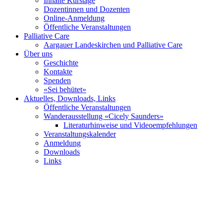
Inhalte Kurstage
Dozentinnen und Dozenten
Online-Anmeldung
Öffentliche Veranstaltungen
Palliative Care
Aargauer Landeskirchen und Palliative Care
Über uns
Geschichte
Kontakte
Spenden
«Sei behütet»
Aktuelles, Downloads, Links
Öffentliche Veranstaltungen
Wanderausstellung «Cicely Saunders»
Literaturhinweise und Videoempfehlungen
Veranstaltungskalender
Anmeldung
Downloads
Links