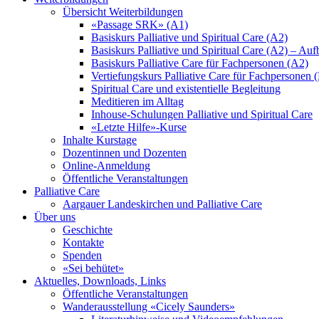
Übersicht Weiterbildungen
«Passage SRK» (A1)
Basiskurs Palliative und Spiritual Care (A2)
Basiskurs Palliative und Spiritual Care (A2) – Au
Basiskurs Palliative Care für Fachpersonen (A2)
Vertiefungskurs Palliative Care für Fachpersonen 
Spiritual Care und existentielle Begleitung
Meditieren im Alltag
Inhouse-Schulungen Palliative und Spiritual Care
«Letzte Hilfe»-Kurse
Inhalte Kurstage
Dozentinnen und Dozenten
Online-Anmeldung
Öffentliche Veranstaltungen
Palliative Care
Aargauer Landeskirchen und Palliative Care
Über uns
Geschichte
Kontakte
Spenden
«Sei behütet»
Aktuelles, Downloads, Links
Öffentliche Veranstaltungen
Wanderausstellung «Cicely Saunders»