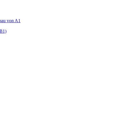
fbau von A1
(B1)