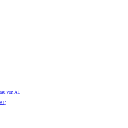
fbau von A1
(B1)