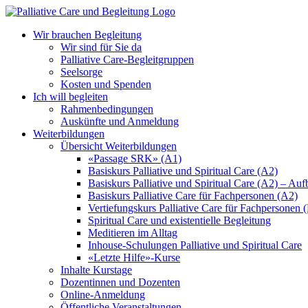
Zum
Inhalt
Wir brauchen Begleitung
springen
Wir sind für Sie da
Palliative Care-Begleitgruppen
Seelsorge
Kosten und Spenden
Ich will begleiten
Rahmenbedingungen
Auskünfte und Anmeldung
Weiterbildungen
Übersicht Weiterbildungen
«Passage SRK» (A1)
Basiskurs Palliative und Spiritual Care (A2)
Basiskurs Palliative und Spiritual Care (A2) – Au
Basiskurs Palliative Care für Fachpersonen (A2)
Vertiefungskurs Palliative Care für Fachpersonen 
Spiritual Care und existentielle Begleitung
Meditieren im Alltag
Inhouse-Schulungen Palliative und Spiritual Care
«Letzte Hilfe»-Kurse
Inhalte Kurstage
Dozentinnen und Dozenten
Online-Anmeldung
Öffentliche Veranstaltungen