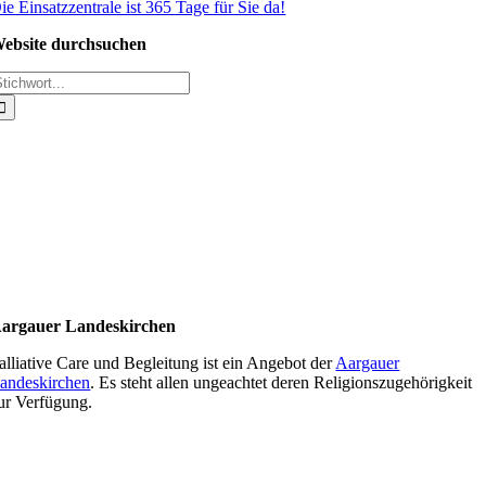
ie Einsatzzentrale ist 365 Tage für Sie da!
ebsite durchsuchen
uche
ach:
argauer Landeskirchen
alliative Care und Begleitung ist ein Angebot der
Aargauer
andeskirchen
. Es steht allen ungeachtet deren Religionszugehörigkeit
ur Verfügung.