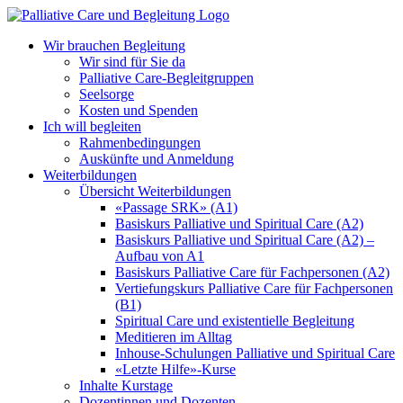
Zum
Inhalt
Wir brauchen Begleitung
springen
Wir sind für Sie da
Palliative Care-Begleitgruppen
Seelsorge
Kosten und Spenden
Ich will begleiten
Rahmenbedingungen
Auskünfte und Anmeldung
Weiterbildungen
Übersicht Weiterbildungen
«Passage SRK» (A1)
Basiskurs Palliative und Spiritual Care (A2)
Basiskurs Palliative und Spiritual Care (A2) –
Aufbau von A1
Basiskurs Palliative Care für Fachpersonen (A2)
Vertiefungskurs Palliative Care für Fachpersonen
(B1)
Spiritual Care und existentielle Begleitung
Meditieren im Alltag
Inhouse-Schulungen Palliative und Spiritual Care
«Letzte Hilfe»-Kurse
Inhalte Kurstage
Dozentinnen und Dozenten