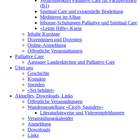
Vertiefungskurs Palliative Care für Fachpersonen
(B1)
Spiritual Care und existentielle Begleitung
Meditieren im Alltag
Inhouse-Schulungen Palliative und Spiritual Care
«Letzte Hilfe»-Kurse
Inhalte Kurstage
Dozentinnen und Dozenten
Online-Anmeldung
Öffentliche Veranstaltungen
Palliative Care
Aargauer Landeskirchen und Palliative Care
Über uns
Geschichte
Kontakte
Spenden
«Sei behütet»
Aktuelles, Downloads, Links
Öffentliche Veranstaltungen
Wanderausstellung «Cicely Saunders»
Literaturhinweise und Videoempfehlungen
Veranstaltungskalender
Anmeldung
Downloads
Links