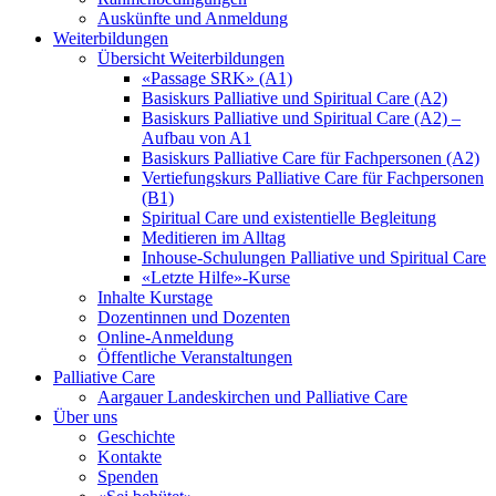
Auskünfte und Anmeldung
Weiterbildungen
Übersicht Weiterbildungen
«Passage SRK» (A1)
Basiskurs Palliative und Spiritual Care (A2)
Basiskurs Palliative und Spiritual Care (A2) –
Aufbau von A1
Basiskurs Palliative Care für Fachpersonen (A2)
Vertiefungskurs Palliative Care für Fachpersonen
(B1)
Spiritual Care und existentielle Begleitung
Meditieren im Alltag
Inhouse-Schulungen Palliative und Spiritual Care
«Letzte Hilfe»-Kurse
Inhalte Kurstage
Dozentinnen und Dozenten
Online-Anmeldung
Öffentliche Veranstaltungen
Palliative Care
Aargauer Landeskirchen und Palliative Care
Über uns
Geschichte
Kontakte
Spenden