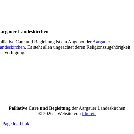
argauer Landeskirchen
alliative Care und Begleitung ist ein Angebot der
Aargauer
andeskirchen
. Es steht allen ungeachtet deren Religionszugehörigkeit
ur Verfügung.
Palliative Care und Begleitung
der Aargauer Landeskirchen
© 2026 – Website von
filmreif
Page load link
Nach