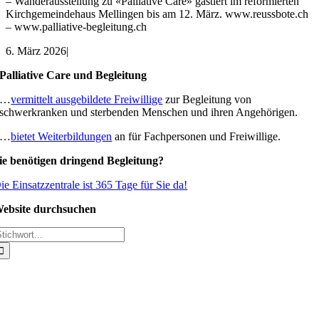
– Wanderausstellung zu «Palliative Care» gastiert im reformierten
Kirchgemeindehaus Mellingen bis am 12. März. www.reussbote.ch
– www.palliative-begleitung.ch
6. März 2026
|
Palliative Care und Begleitung
…
vermittelt ausgebildete Freiwillige
zur Begleitung von
schwerkranken und sterbenden Menschen und ihren Angehörigen.
…
bietet Weiterbildungen
an für Fachpersonen und Freiwillige.
ie benötigen dringend Begleitung?
ie Einsatzzentrale ist 365 Tage für Sie da!
ebsite durchsuchen
uche
ach: