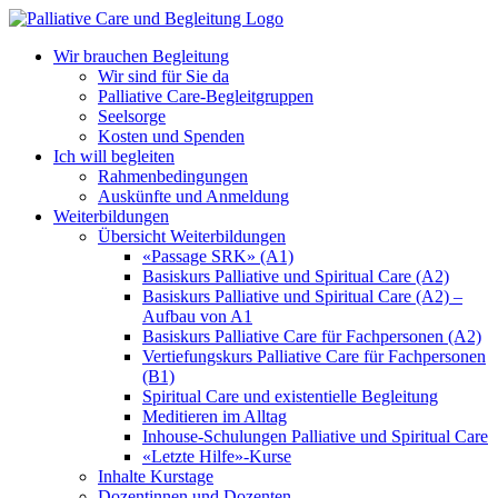
Zum
Inhalt
Wir brauchen Begleitung
springen
Wir sind für Sie da
Palliative Care-Begleitgruppen
Seelsorge
Kosten und Spenden
Ich will begleiten
Rahmenbedingungen
Auskünfte und Anmeldung
Weiterbildungen
Übersicht Weiterbildungen
«Passage SRK» (A1)
Basiskurs Palliative und Spiritual Care (A2)
Basiskurs Palliative und Spiritual Care (A2) –
Aufbau von A1
Basiskurs Palliative Care für Fachpersonen (A2)
Vertiefungskurs Palliative Care für Fachpersonen
(B1)
Spiritual Care und existentielle Begleitung
Meditieren im Alltag
Inhouse-Schulungen Palliative und Spiritual Care
«Letzte Hilfe»-Kurse
Inhalte Kurstage
Dozentinnen und Dozenten