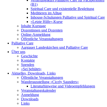
Vertiefungskurs Palliative Care für Fachpersonen
(B1)
Spiritual Care und existentielle Begleitung
Meditieren im Alltag
Inhouse-Schulungen Palliative und Spiritual Care
«Letzte Hilfe»-Kurse
Inhalte Kurstage
Dozentinnen und Dozenten
Online-Anmeldung
Öffentliche Veranstaltungen
Palliative Care
Aargauer Landeskirchen und Palliative Care
Über uns
Geschichte
Kontakte
Spenden
«Sei behütet»
Aktuelles, Downloads, Links
Öffentliche Veranstaltungen
Wanderausstellung «Cicely Saunders»
Literaturhinweise und Videoempfehlungen
Veranstaltungskalender
Anmeldung
Downloads
Links