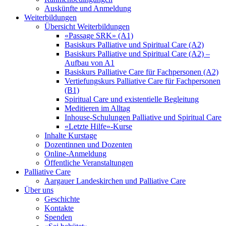
Auskünfte und Anmeldung
Weiterbildungen
Übersicht Weiterbildungen
«Passage SRK» (A1)
Basiskurs Palliative und Spiritual Care (A2)
Basiskurs Palliative und Spiritual Care (A2) –
Aufbau von A1
Basiskurs Palliative Care für Fachpersonen (A2)
Vertiefungskurs Palliative Care für Fachpersonen
(B1)
Spiritual Care und existentielle Begleitung
Meditieren im Alltag
Inhouse-Schulungen Palliative und Spiritual Care
«Letzte Hilfe»-Kurse
Inhalte Kurstage
Dozentinnen und Dozenten
Online-Anmeldung
Öffentliche Veranstaltungen
Palliative Care
Aargauer Landeskirchen und Palliative Care
Über uns
Geschichte
Kontakte
Spenden