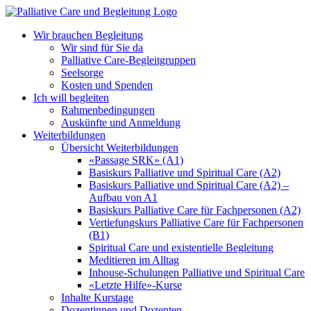
Zum
Inhalt
Wir brauchen Begleitung
springen
Wir sind für Sie da
Palliative Care-Begleitgruppen
Seelsorge
Kosten und Spenden
Ich will begleiten
Rahmenbedingungen
Auskünfte und Anmeldung
Weiterbildungen
Übersicht Weiterbildungen
«Passage SRK» (A1)
Basiskurs Palliative und Spiritual Care (A2)
Basiskurs Palliative und Spiritual Care (A2) –
Aufbau von A1
Basiskurs Palliative Care für Fachpersonen (A2)
Vertiefungskurs Palliative Care für Fachpersonen
(B1)
Spiritual Care und existentielle Begleitung
Meditieren im Alltag
Inhouse-Schulungen Palliative und Spiritual Care
«Letzte Hilfe»-Kurse
Inhalte Kurstage
Dozentinnen und Dozenten