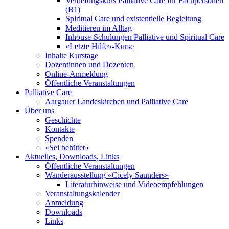
Vertiefungskurs Palliative Care für Fachpersonen
(B1)
Spiritual Care und existentielle Begleitung
Meditieren im Alltag
Inhouse-Schulungen Palliative und Spiritual Care
«Letzte Hilfe»-Kurse
Inhalte Kurstage
Dozentinnen und Dozenten
Online-Anmeldung
Öffentliche Veranstaltungen
Palliative Care
Aargauer Landeskirchen und Palliative Care
Über uns
Geschichte
Kontakte
Spenden
«Sei behütet»
Aktuelles, Downloads, Links
Öffentliche Veranstaltungen
Wanderausstellung «Cicely Saunders»
Literaturhinweise und Videoempfehlungen
Veranstaltungskalender
Anmeldung
Downloads
Links