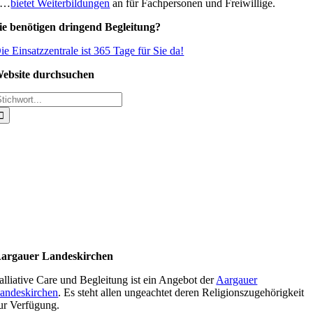
…
bietet Weiterbildungen
an für Fachpersonen und Freiwillige.
ie benötigen dringend Begleitung?
ie Einsatzzentrale ist 365 Tage für Sie da!
ebsite durchsuchen
uche
ach:
argauer Landeskirchen
alliative Care und Begleitung ist ein Angebot der
Aargauer
andeskirchen
. Es steht allen ungeachtet deren Religionszugehörigkeit
ur Verfügung.