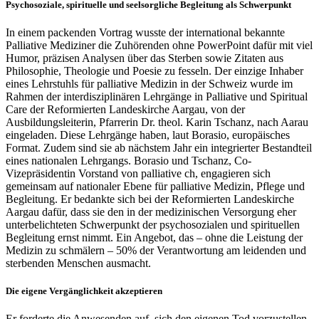
Psychosoziale, spirituelle und seelsorgliche Begleitung als Schwerpunkt
In einem packenden Vortrag wusste der international bekannte
Palliative Mediziner die Zuhörenden ohne PowerPoint dafür mit viel
Humor, präzisen Analysen über das Sterben sowie Zitaten aus
Philosophie, Theologie und Poesie zu fesseln. Der einzige Inhaber
eines Lehrstuhls für palliative Medizin in der Schweiz wurde im
Rahmen der interdisziplinären Lehrgänge in Palliative und Spiritual
Care der Reformierten Landeskirche Aargau, von der
Ausbildungsleiterin, Pfarrerin Dr. theol. Karin Tschanz, nach Aarau
eingeladen. Diese Lehrgänge haben, laut Borasio, europäisches
Format. Zudem sind sie ab nächstem Jahr ein integrierter Bestandteil
eines nationalen Lehrgangs. Borasio und Tschanz, Co-
Vizepräsidentin Vorstand von palliative ch, engagieren sich
gemeinsam auf nationaler Ebene für palliative Medizin, Pflege und
Begleitung. Er bedankte sich bei der Reformierten Landeskirche
Aargau dafür, dass sie den in der medizinischen Versorgung eher
unterbelichteten Schwerpunkt der psychosozialen und spirituellen
Begleitung ernst nimmt. Ein Angebot, das – ohne die Leistung der
Medizin zu schmälern – 50% der Verantwortung am leidenden und
sterbenden Menschen ausmacht.
Die eigene Vergänglichkeit akzeptieren
Er forderte die Anwesenden auf, sich den eigenen Tod vorzustellen