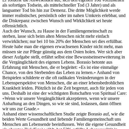
als sofortiges Todsein, als mittelschneller Tod (3 Jahre) und als
langsamer Tod bis hin zur Demenz. Die dritte Möglichkeit werde
immer realistischer, persönlich oder im nahen Umkreis erlebbar, und
die Diskrepanz zwischen Wunsch und Wirklichkeit sei heute
offensichtlich.
Auch der Wunsch, zu Hause in der Familiengemeinschaft zu
sterben, lasse sich beim alten Menschen nicht mehr einfach
verwirklichen; nur bei 10 bis 20% der Menschen sei dies erfüllbar.
Heute habe man die eigenen erwachsenen Kinder nicht mehr, man
müssen sie zur Pflege günstig aus dem Osten holen. Wer sich aber
dieser Aufgabe stellt, erfährt selbst eine Bewusstseinserweiterung in
die Vergänglichkeit des eigenen Lebens. Borasio betonte aus
Erfahrung mit Menschen, die er begleitet: «Es ist eine einmalige
Chance, von den Sterbenden das Leben zu lernen.» Anhand von
Beispielen schilderte er die oft radikalen Veränderungen in der
Lebensperspektive von Menschen, die an einer lebensbedrohlichen
Krankheit leiden. Plötzlich ist die Zeit begrenzt, auch für jeden von
uns. Deshalb ist eine der wichtigsten Botschaften von Spiritual Care:
«Wenn wir unsere Vergänglichkeit akzeptieren, wenn wir unsere
Anhaftung an den Dingen, so wie sie sind, loslassen, dann öffnen
wir uns zur Gnade.»
Anhand einer wissenschaftlichen Studie zeigte Borasio auf, wie die
beiden Werte Gesundheit und liebende Familiengemeinschaft uns
Menschen am Lebensende beeinflussen. Wer die eigene Gesundheit