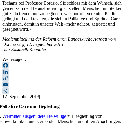
Tschanz bei Professor Borasio. Sie schloss mit dem Wunsch, sich
gemeinsam der Herausforderung zu stellen, Menschen im Sterben
gut zu betreuen und zu begleiten, was nur mit vereinten Kräften
gelingt und dankte allen, die sich in Palliative und Spiritual Care
einbringen, damit in unserer Welt «mehr geliebt, getröstet und
gesegnet wird.»
Medienmitteilung der Reformierten Landeskirche Aargau vom
Donnerstag, 12. September 2013
ria / Elisabeth Kemmler
Weitersagen:
Facebook
LinkedIn
Copy
Link
Email
12. September 2013
|
Teilen
Palliative Care und Begleitung
…
vermittelt ausgebildete Freiwillige
zur Begleitung von
schwerkranken und sterbenden Menschen und ihren Angehörigen.