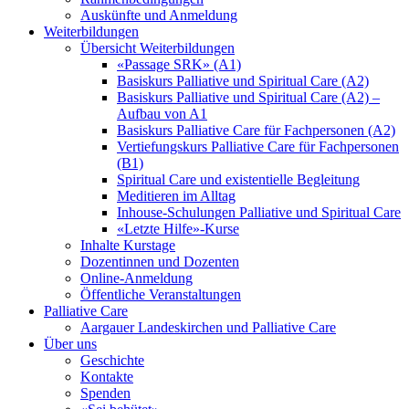
Auskünfte und Anmeldung
Weiterbildungen
Übersicht Weiterbildungen
«Passage SRK» (A1)
Basiskurs Palliative und Spiritual Care (A2)
Basiskurs Palliative und Spiritual Care (A2) –
Aufbau von A1
Basiskurs Palliative Care für Fachpersonen (A2)
Vertiefungskurs Palliative Care für Fachpersonen
(B1)
Spiritual Care und existentielle Begleitung
Meditieren im Alltag
Inhouse-Schulungen Palliative und Spiritual Care
«Letzte Hilfe»-Kurse
Inhalte Kurstage
Dozentinnen und Dozenten
Online-Anmeldung
Öffentliche Veranstaltungen
Palliative Care
Aargauer Landeskirchen und Palliative Care
Über uns
Geschichte
Kontakte
Spenden