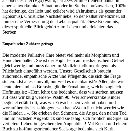
als oberstes Ziel (Ego) wählt, hat 53% erfüllte Lebensqualität in
einer schwerkranken Situation oder im Sterben aufzuweisen, 100%
hat derjenige, der liebt und geliebt wird (Altruismus als gesunder
Egoismus). Christliche Nächstenliebe, so der Palliativmediziner, ist
immer eine Verbesserung der Lebensqualität. Diese Erkenntnis,
dieser spirituelle Blick gehört zum Leben und erleichtert das
Sterben.
Empathisches Zuhören gefragt
Die moderne Palliative Care bietet viel mehr als Morphium und
Händchen halten. Sie ist der High Tech auf medizinischem Gebiet
gleichwertig und muss daher im Medizinstudium dringend als
Pflichtfach eingeführt werden. Unsere Gesellschaft braucht
zuhörende, empathische Ärzte und Pflegende, die sich die Frage
stellen: «Ist alles sinnvoll, nur weil es machbar ist?» Allen, die wir
heute hier sind, so Borasio, gilt die Ermahnung, welche zugleich
Hoffnung ist: «Herr, lehre uns bedenken, dass wir sterben müssen,
auf dass wir klug werden» Psalm 90. Wer schwerkranke Kinder
begleitet erfährt oft, was wir Erwachsenen verlernt haben und
worauf bereits Jesus hingewiesen hat: «Wenn ihr nicht werdet wie
die Kinder…». Sie erleben den Schmerz, die Angst, den nahen Tod
und im nächsten Augenblick sind sie fähig, sich fröhlich ins Spiel zu
vertiefen: Leben im geschenkten Augenblick! Mit Rosen und einem
Buch zu hoffnungsorientierter Seelsorge bedankte sich Karin