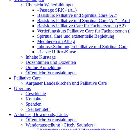
Übersicht Weiterbildungen
«Passage SRK» (A1)
Basiskurs Palliative und Spiritual Care (A2)
Basiskurs Palliative und Spiritual Care (A2) – Au
Basiskurs Palliative Care für Fachpersonen (A2)
Vertiefungskurs Palliative Care für Fachpersonen 
Spiritual Care und existentielle Begleitung
Meditieren im Alltag
Inhouse-Schulungen Palliative und Spiritual Care
«Letzte Hilfe»-Kurse
Inhalte Kurstage
Dozentinnen und Dozenten
Online-Anmeldung
Öffentliche Veranstaltungen
Palliative Care
Aargauer Landeskirchen und Palliative Care
Über uns
Geschichte
Kontakte
Spenden
«Sei behütet»
Aktuelles, Downloads, Links
Öffentliche Veranstaltungen
Wanderausstellung «Cicely Saunders»