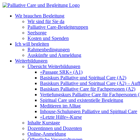
Zum
Inhalt
Wir brauchen Begleitung
springen
Wir sind für Sie da
Palliative Care-Begleitgruppen
Seelsorge
Kosten und Spenden
Ich will begleiten
Rahmenbedingungen
Auskünfte und Anmeldung
Weiterbildungen
Übersicht Weiterbildungen
«Passage SRK» (A1)
Basiskurs Palliative und Spiritual Care (A2)
Basiskurs Palliative und Spiritual Care (A2) – Au
Basiskurs Palliative Care für Fachpersonen (A2)
Vertiefungskurs Palliative Care für Fachpersonen 
Spiritual Care und existentielle Begleitung
Meditieren im Alltag
Inhouse-Schulungen Palliative und Spiritual Care
«Letzte Hilfe»-Kurse
Inhalte Kurstage
Dozentinnen und Dozenten
Online-Anmeldung
Öffentliche Veranstaltungen