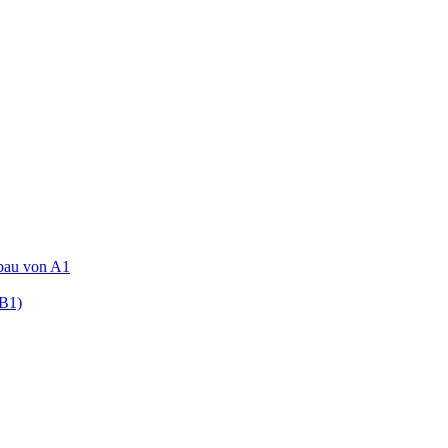
fbau von A1
(B1)