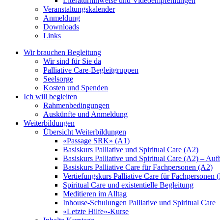
Literaturhinweise und Videoempfehlungen
Veranstaltungskalender
Anmeldung
Downloads
Links
Wir brauchen Begleitung
Wir sind für Sie da
Palliative Care-Begleitgruppen
Seelsorge
Kosten und Spenden
Ich will begleiten
Rahmenbedingungen
Auskünfte und Anmeldung
Weiterbildungen
Übersicht Weiterbildungen
«Passage SRK» (A1)
Basiskurs Palliative und Spiritual Care (A2)
Basiskurs Palliative und Spiritual Care (A2) – Au
Basiskurs Palliative Care für Fachpersonen (A2)
Vertiefungskurs Palliative Care für Fachpersonen 
Spiritual Care und existentielle Begleitung
Meditieren im Alltag
Inhouse-Schulungen Palliative und Spiritual Care
«Letzte Hilfe»-Kurse