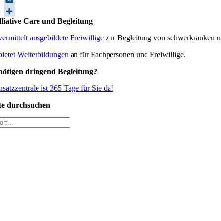
Copy
Link
Email
lliative Care und Begleitung
Teilen
vermittelt ausgebildete Freiwillige
zur Begleitung von schwerkranken u
bietet Weiterbildungen
an für Fachpersonen und Freiwillige.
nötigen dringend Begleitung?
satzzentrale ist 365 Tage für Sie da!
te durchsuchen