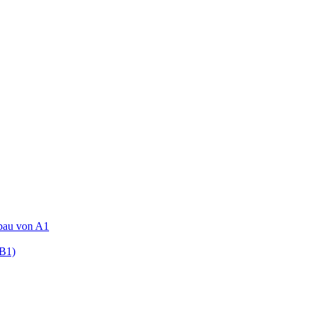
fbau von A1
(B1)