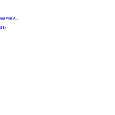
fbau von A1
(B1)