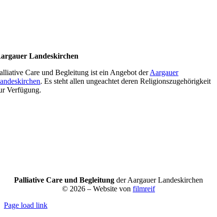
argauer Landeskirchen
alliative Care und Begleitung ist ein Angebot der
Aargauer
andeskirchen
. Es steht allen ungeachtet deren Religionszugehörigkeit
ur Verfügung.
Palliative Care und Begleitung
der Aargauer Landeskirchen
© 2026 – Website von
filmreif
Page load link
Nach