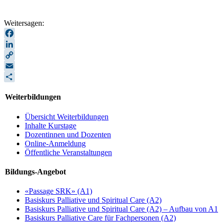
Weitersagen:
Facebook
LinkedIn
Copy
Link
Email
Teilen
Weiterbildungen
Übersicht Weiterbildungen
Inhalte Kurstage
Dozentinnen und Dozenten
Online-Anmeldung
Öffentliche Veranstaltungen
Bildungs-Angebot
«Passage SRK» (A1)
Basiskurs Palliative und Spiritual Care (A2)
Basiskurs Palliative und Spiritual Care (A2) – Aufbau von A1
Basiskurs Palliative Care für Fachpersonen (A2)