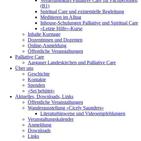
Vertiefungskurs Palliative Care für Fachpersonen
(B1)
Spiritual Care und existentielle Begleitung
Meditieren im Alltag
Inhouse-Schulungen Palliative und Spiritual Care
«Letzte Hilfe»-Kurse
Inhalte Kurstage
Dozentinnen und Dozenten
Online-Anmeldung
Öffentliche Veranstaltungen
Palliative Care
Aargauer Landeskirchen und Palliative Care
Über uns
Geschichte
Kontakte
Spenden
«Sei behütet»
Aktuelles, Downloads, Links
Öffentliche Veranstaltungen
Wanderausstellung «Cicely Saunders»
Literaturhinweise und Videoempfehlungen
Veranstaltungskalender
Anmeldung
Downloads
Links