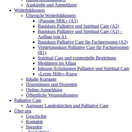
Auskünfte und Anmeldung
Weiterbildungen
Übersicht Weiterbildungen
«Passage SRK» (A1)
Basiskurs Palliative und Spiritual Care (A2)
Basiskurs Palliative und Spiritual Care (A2) –
Aufbau von A1
Basiskurs Palliative Care für Fachpersonen (A2)
Vertiefungskurs Palliative Care für Fachpersonen
(B1)
Spiritual Care und existentielle Begleitung
Meditieren im Alltag
Inhouse-Schulungen Palliative und Spiritual Care
«Letzte Hilfe»-Kurse
Inhalte Kurstage
Dozentinnen und Dozenten
Online-Anmeldung
Öffentliche Veranstaltungen
Palliative Care
Aargauer Landeskirchen und Palliative Care
Über uns
Geschichte
Kontakte
Spenden