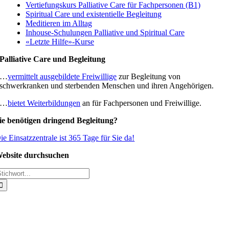
Vertiefungskurs Palliative Care für Fachpersonen (B1)
Spiritual Care und existentielle Begleitung
Meditieren im Alltag
Inhouse-Schulungen Palliative und Spiritual Care
«Letzte Hilfe»-Kurse
Palliative Care und Begleitung
…
vermittelt ausgebildete Freiwillige
zur Begleitung von
schwerkranken und sterbenden Menschen und ihren Angehörigen.
…
bietet Weiterbildungen
an für Fachpersonen und Freiwillige.
ie benötigen dringend Begleitung?
ie Einsatzzentrale ist 365 Tage für Sie da!
ebsite durchsuchen
uche
ach: