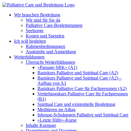
Zum
Inhalt
Wir brauchen Begleitung
springen
Wir sind für Sie da
Palliative Care-Begleitgruppen
Seelsorge
Kosten und Spenden
Ich will begleiten
Rahmenbedingungen
Auskünfte und Anmeldung
Weiterbildungen
Übersicht Weiterbildungen
«Passage SRK» (A1)
Basiskurs Palliative und Spiritual Care (A2)
Basiskurs Palliative und Spiritual Care (A2) –
Aufbau von A1
Basiskurs Palliative Care für Fachpersonen (A2)
Vertiefungskurs Palliative Care für Fachpersonen
(B1)
Spiritual Care und existentielle Begleitung
Meditieren im Alltag
Inhouse-Schulungen Palliative und Spiritual Care
«Letzte Hilfe»-Kurse
Inhalte Kurstage
Dozentinnen und Dozenten