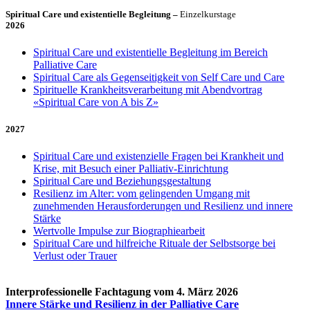
Spiritual Care und existentielle Begleitung –
Einzelkurstage
2026
Spiritual Care und existentielle Begleitung im Bereich
Palliative Care
Spiritual Care als Gegenseitigkeit von Self Care und Care
Spirituelle Krankheitsverarbeitung mit Abendvortrag
«Spiritual Care von A bis Z»
2027
Spiritual Care und existenzielle Fragen bei Krankheit und
Krise, mit Besuch einer Palliativ-Einrichtung
Spiritual Care und Beziehungsgestaltung
Resilienz im Alter: vom gelingenden Umgang mit
zunehmenden Herausforderungen und Resilienz und innere
Stärke
Wertvolle Impulse zur Biographiearbeit
Spiritual Care und hilfreiche Rituale der Selbstsorge bei
Verlust oder Trauer
Interprofessionelle Fachtagung vom 4. März 2026
Innere Stärke und Resilienz in der Palliative Care