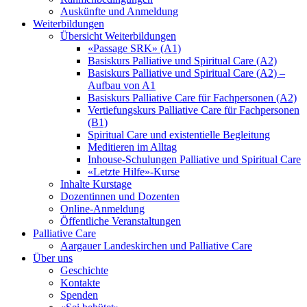
Auskünfte und Anmeldung
Weiterbildungen
Übersicht Weiterbildungen
«Passage SRK» (A1)
Basiskurs Palliative und Spiritual Care (A2)
Basiskurs Palliative und Spiritual Care (A2) –
Aufbau von A1
Basiskurs Palliative Care für Fachpersonen (A2)
Vertiefungskurs Palliative Care für Fachpersonen
(B1)
Spiritual Care und existentielle Begleitung
Meditieren im Alltag
Inhouse-Schulungen Palliative und Spiritual Care
«Letzte Hilfe»-Kurse
Inhalte Kurstage
Dozentinnen und Dozenten
Online-Anmeldung
Öffentliche Veranstaltungen
Palliative Care
Aargauer Landeskirchen und Palliative Care
Über uns
Geschichte
Kontakte
Spenden