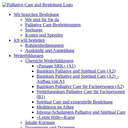
Zum
Inhalt
Wir brauchen Begleitung
springen
Wir sind für Sie da
Palliative Care-Begleitgruppen
Seelsorge
Kosten und Spenden
Ich will begleiten
Rahmenbedingungen
Auskünfte und Anmeldung
Weiterbildungen
Übersicht Weiterbildungen
«Passage SRK» (A1)
Basiskurs Palliative und Spiritual Care (A2)
Basiskurs Palliative und Spiritual Care (A2) –
Aufbau von A1
Basiskurs Palliative Care für Fachpersonen (A2)
Vertiefungskurs Palliative Care für Fachpersonen
(B1)
Spiritual Care und existentielle Begleitung
Meditieren im Alltag
Inhouse-Schulungen Palliative und Spiritual Care
«Letzte Hilfe»-Kurse
Inhalte Kurstage
Dozentinnen und Dozenten