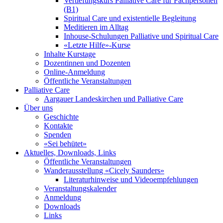
Vertiefungskurs Palliative Care für Fachpersonen
(B1)
Spiritual Care und existentielle Begleitung
Meditieren im Alltag
Inhouse-Schulungen Palliative und Spiritual Care
«Letzte Hilfe»-Kurse
Inhalte Kurstage
Dozentinnen und Dozenten
Online-Anmeldung
Öffentliche Veranstaltungen
Palliative Care
Aargauer Landeskirchen und Palliative Care
Über uns
Geschichte
Kontakte
Spenden
«Sei behütet»
Aktuelles, Downloads, Links
Öffentliche Veranstaltungen
Wanderausstellung «Cicely Saunders»
Literaturhinweise und Videoempfehlungen
Veranstaltungskalender
Anmeldung
Downloads
Links