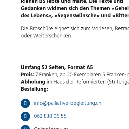
Riehen BS lebte und malte. Die Texte und
Gedanken widmen sich den Themen «Gehei
des Lebens», «Segenswünsche» und «Bitte
Die Broschüre eignet sich zum Vorlesen, Betra
oder Weiterschenken.
Umfang 52 Seiten, Format A5
Preis:
7 Franken, ab 20 Exemplaren 5 Franken;
Abholung
im Haus der Reformierten (Stritengä
Bestellung:
info@palliative-begleitung.ch
062 838 06 55