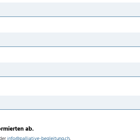
ormierten ab.
oder
info@palliative-begleitung.ch
.