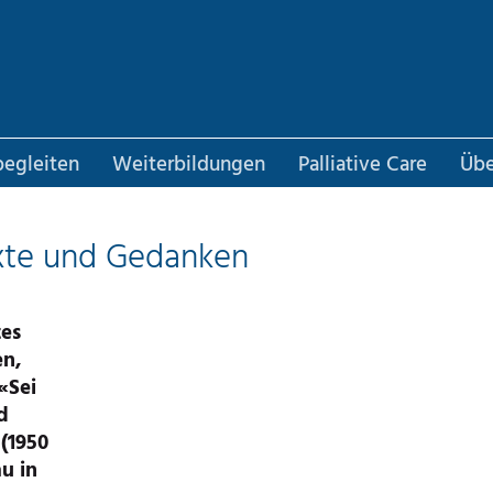
 begleiten
Weiterbildungen
Palliative Care
Übe
exte und Gedanken
tes
en,
«Sei
d
(1950
au in