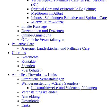
Vertiefungskurs Palliative Care für Fachpersonen
(B1)
Spiritual Care und existentielle Begleitung
Meditieren im Alltag
Inhouse-Schulungen Palliative und Spiritual Care
«Letzte Hilfe»-Kurse
Inhalte Kurstage
Dozentinnen und Dozenten
Online-Anmeldung
Öffentliche Veranstaltungen
Palliative Care
Aargauer Landeskirchen und Palliative Care
Über uns
Geschichte
Kontakte
Spenden
«Sei behütet»
Aktuelles, Downloads, Links
Öffentliche Veranstaltungen
Wanderausstellung «Cicely Saunders»
Literaturhinweise und Videoempfehlungen
Veranstaltungskalender
Anmeldung
Downloads
Links