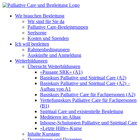
Zum
Inhalt
Wir brauchen Begleitung
springen
Wir sind für Sie da
Palliative Care-Begleitgruppen
Seelsorge
Kosten und Spenden
Ich will begleiten
Rahmenbedingungen
Auskünfte und Anmeldung
Weiterbildungen
Übersicht Weiterbildungen
«Passage SRK» (A1)
Basiskurs Palliative und Spiritual Care (A2)
Basiskurs Palliative und Spiritual Care (A2) –
Aufbau von A1
Basiskurs Palliative Care für Fachpersonen (A2)
Vertiefungskurs Palliative Care für Fachpersonen
(B1)
Spiritual Care und existentielle Begleitung
Meditieren im Alltag
Inhouse-Schulungen Palliative und Spiritual Care
«Letzte Hilfe»-Kurse
Inhalte Kurstage
Dozentinnen und Dozenten