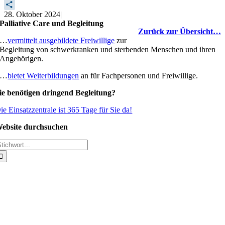
Link
Email
28. Oktober 2024
|
Teilen
Palliative Care und Begleitung
Zurück zur Übersicht…
…
vermittelt ausgebildete Freiwillige
zur
Begleitung von schwerkranken und sterbenden Menschen und ihren
Angehörigen.
…
bietet Weiterbildungen
an für Fachpersonen und Freiwillige.
ie benötigen dringend Begleitung?
ie Einsatzzentrale ist 365 Tage für Sie da!
ebsite durchsuchen
uche
ach: