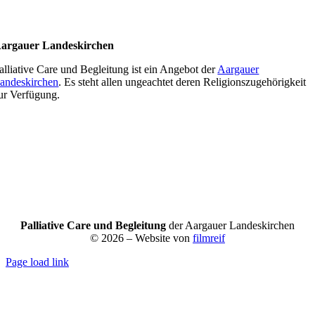
argauer Landeskirchen
alliative Care und Begleitung ist ein Angebot der
Aargauer
andeskirchen
. Es steht allen ungeachtet deren Religionszugehörigkeit
ur Verfügung.
Palliative Care und Begleitung
der Aargauer Landeskirchen
© 2026 – Website von
filmreif
Page load link
Nach
oben