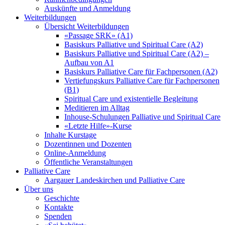
Auskünfte und Anmeldung
Weiterbildungen
Übersicht Weiterbildungen
«Passage SRK» (A1)
Basiskurs Palliative und Spiritual Care (A2)
Basiskurs Palliative und Spiritual Care (A2) –
Aufbau von A1
Basiskurs Palliative Care für Fachpersonen (A2)
Vertiefungskurs Palliative Care für Fachpersonen
(B1)
Spiritual Care und existentielle Begleitung
Meditieren im Alltag
Inhouse-Schulungen Palliative und Spiritual Care
«Letzte Hilfe»-Kurse
Inhalte Kurstage
Dozentinnen und Dozenten
Online-Anmeldung
Öffentliche Veranstaltungen
Palliative Care
Aargauer Landeskirchen und Palliative Care
Über uns
Geschichte
Kontakte
Spenden