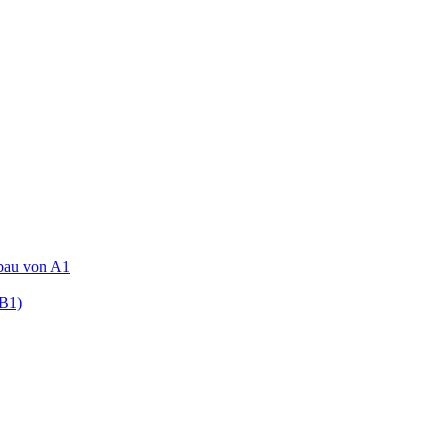
fbau von A1
(B1)