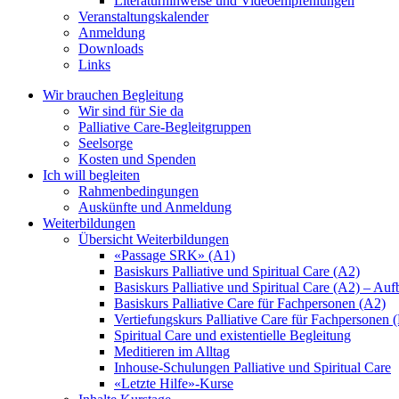
Literaturhinweise und Videoempfehlungen
Veranstaltungskalender
Anmeldung
Downloads
Links
Wir brauchen Begleitung
Wir sind für Sie da
Palliative Care-Begleitgruppen
Seelsorge
Kosten und Spenden
Ich will begleiten
Rahmenbedingungen
Auskünfte und Anmeldung
Weiterbildungen
Übersicht Weiterbildungen
«Passage SRK» (A1)
Basiskurs Palliative und Spiritual Care (A2)
Basiskurs Palliative und Spiritual Care (A2) – Au
Basiskurs Palliative Care für Fachpersonen (A2)
Vertiefungskurs Palliative Care für Fachpersonen 
Spiritual Care und existentielle Begleitung
Meditieren im Alltag
Inhouse-Schulungen Palliative und Spiritual Care
«Letzte Hilfe»-Kurse