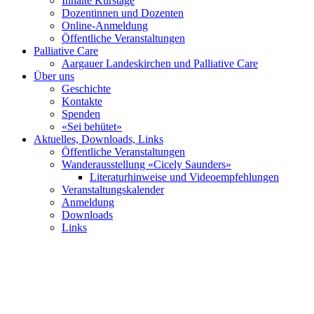
Inhalte Kurstage
Dozentinnen und Dozenten
Online-Anmeldung
Öffentliche Veranstaltungen
Palliative Care
Aargauer Landeskirchen und Palliative Care
Über uns
Geschichte
Kontakte
Spenden
«Sei behütet»
Aktuelles, Downloads, Links
Öffentliche Veranstaltungen
Wanderausstellung «Cicely Saunders»
Literaturhinweise und Videoempfehlungen
Veranstaltungskalender
Anmeldung
Downloads
Links