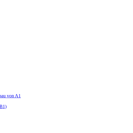
fbau von A1
(B1)