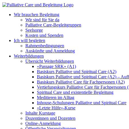
Zum
Inhalt
Wir brauchen Begleitung
springen
Wir sind für Sie da
Palliative Care-Begleitgruppen
Seelsorge
Kosten und Spenden
Ich will begleiten
Rahmenbedingungen
Auskünfte und Anmeldung
Weiterbildungen
Übersicht Weiterbildungen
«Passage SRK» (A1)
Basiskurs Palliative und Spiritual Care (A2)
Basiskurs Palliative und Spiritual Care (A2) – Au
Basiskurs Palliative Care für Fachpersonen (A2)
Vertiefungskurs Palliative Care für Fachpersonen 
Spiritual Care und existentielle Begleitung
Meditieren im Alltag
Inhouse-Schulungen Palliative und Spiritual Care
«Letzte Hilfe»-Kurse
Inhalte Kurstage
Dozentinnen und Dozenten
Online-Anmeldung
Öffentliche Veranstaltungen