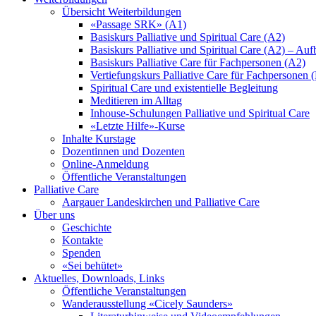
Übersicht Weiterbildungen
«Passage SRK» (A1)
Basiskurs Palliative und Spiritual Care (A2)
Basiskurs Palliative und Spiritual Care (A2) – Au
Basiskurs Palliative Care für Fachpersonen (A2)
Vertiefungskurs Palliative Care für Fachpersonen 
Spiritual Care und existentielle Begleitung
Meditieren im Alltag
Inhouse-Schulungen Palliative und Spiritual Care
«Letzte Hilfe»-Kurse
Inhalte Kurstage
Dozentinnen und Dozenten
Online-Anmeldung
Öffentliche Veranstaltungen
Palliative Care
Aargauer Landeskirchen und Palliative Care
Über uns
Geschichte
Kontakte
Spenden
«Sei behütet»
Aktuelles, Downloads, Links
Öffentliche Veranstaltungen
Wanderausstellung «Cicely Saunders»