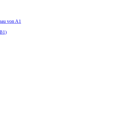
fbau von A1
(B1)