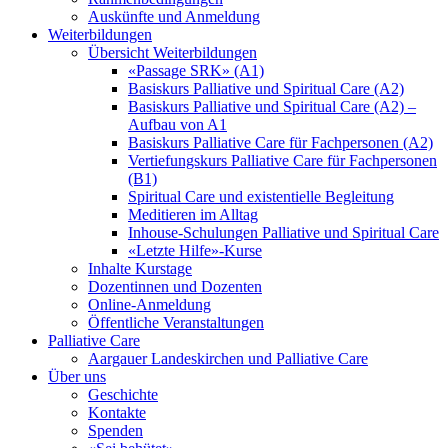
Auskünfte und Anmeldung
Weiterbildungen
Übersicht Weiterbildungen
«Passage SRK» (A1)
Basiskurs Palliative und Spiritual Care (A2)
Basiskurs Palliative und Spiritual Care (A2) –
Aufbau von A1
Basiskurs Palliative Care für Fachpersonen (A2)
Vertiefungskurs Palliative Care für Fachpersonen
(B1)
Spiritual Care und existentielle Begleitung
Meditieren im Alltag
Inhouse-Schulungen Palliative und Spiritual Care
«Letzte Hilfe»-Kurse
Inhalte Kurstage
Dozentinnen und Dozenten
Online-Anmeldung
Öffentliche Veranstaltungen
Palliative Care
Aargauer Landeskirchen und Palliative Care
Über uns
Geschichte
Kontakte
Spenden