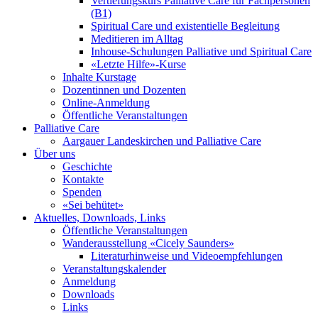
Vertiefungskurs Palliative Care für Fachpersonen
(B1)
Spiritual Care und existentielle Begleitung
Meditieren im Alltag
Inhouse-Schulungen Palliative und Spiritual Care
«Letzte Hilfe»-Kurse
Inhalte Kurstage
Dozentinnen und Dozenten
Online-Anmeldung
Öffentliche Veranstaltungen
Palliative Care
Aargauer Landeskirchen und Palliative Care
Über uns
Geschichte
Kontakte
Spenden
«Sei behütet»
Aktuelles, Downloads, Links
Öffentliche Veranstaltungen
Wanderausstellung «Cicely Saunders»
Literaturhinweise und Videoempfehlungen
Veranstaltungskalender
Anmeldung
Downloads
Links