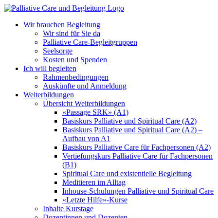
Zum
Inhalt
Wir brauchen Begleitung
springen
Wir sind für Sie da
Palliative Care-Begleitgruppen
Seelsorge
Kosten und Spenden
Ich will begleiten
Rahmenbedingungen
Auskünfte und Anmeldung
Weiterbildungen
Übersicht Weiterbildungen
«Passage SRK» (A1)
Basiskurs Palliative und Spiritual Care (A2)
Basiskurs Palliative und Spiritual Care (A2) –
Aufbau von A1
Basiskurs Palliative Care für Fachpersonen (A2)
Vertiefungskurs Palliative Care für Fachpersonen
(B1)
Spiritual Care und existentielle Begleitung
Meditieren im Alltag
Inhouse-Schulungen Palliative und Spiritual Care
«Letzte Hilfe»-Kurse
Inhalte Kurstage
Dozentinnen und Dozenten